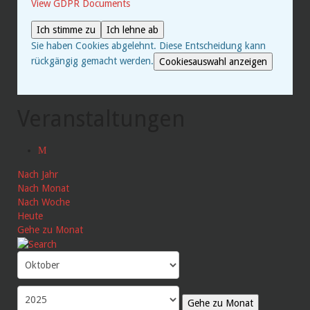
View GDPR Documents
Ich stimme zu
Ich lehne ab
Sie haben Cookies abgelehnt. Diese Entscheidung kann
rückgängig gemacht werden.
Cookiesauswahl anzeigen
Veranstaltungen
Nach Jahr
Nach Monat
Nach Woche
Heute
Gehe zu Monat
Gehe zu Monat