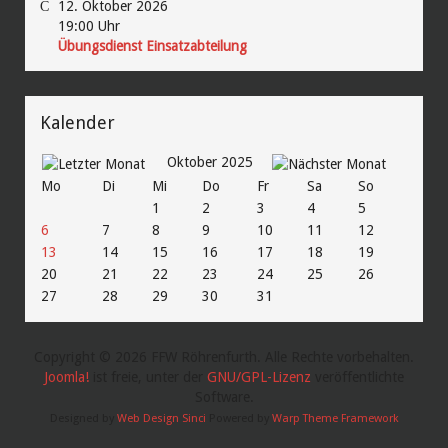
12. Oktober 2026
19:00
Uhr
Übungsdienst Einsatzabteilung
Kalender
Oktober 2025
Mo
Di
Mi
Do
Fr
Sa
So
1
2
3
4
5
6
7
8
9
10
11
12
13
14
15
16
17
18
19
20
21
22
23
24
25
26
27
28
29
30
31
Copyright © 2026 FFW Röhrenfurth. Alle Rechte vorbehalten.
Joomla!
ist freie, unter der
GNU/GPL-Lizenz
veröffentlichte
Software.
Designed by
Web Design Sinci
Powered by
Warp Theme Framework