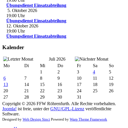
19:00
Uhr
Übungsdienst Einsatzabteilung
5. Oktober 2026
19:00
Uhr
Übungsdienst Einsatzabteilung
12. Oktober 2026
19:00
Uhr
Übungsdienst Einsatzabteilung
Kalender
Juli 2026
Mo
Di
Mi
Do
Fr
Sa
So
1
2
3
4
5
6
7
8
9
10
11
12
13
14
15
16
17
18
19
20
21
22
23
24
25
26
27
28
29
30
31
Copyright © 2026 FFW Röhrenfurth. Alle Rechte vorbehalten.
Joomla!
ist freie, unter der
GNU/GPL-Lizenz
veröffentlichte
Software.
Designed by
Web Design Sinci
Powered by
Warp Theme Framework